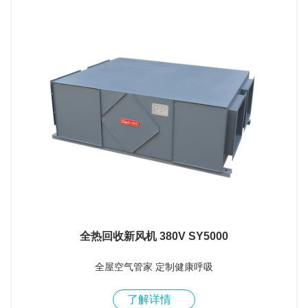
全热回收新风机 380V SY5000
全屋空气管家 定制健康呼吸
了解详情