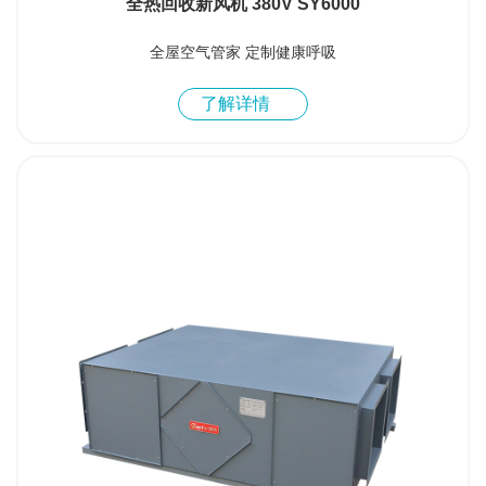
全热回收新风机 380V SY6000
全屋空气管家 定制健康呼吸
了解详情