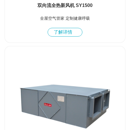
双向流全热新风机 SY1500
全屋空气管家 定制健康呼吸
了解详情