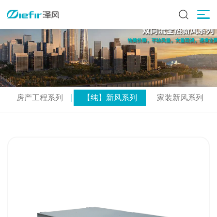
房产工程系列
【纯】新风系列
家装新风系列